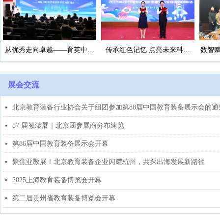
从优秀走向卓越——育英中学
传承红色记忆 点亮未来科技
数智赋
隆重举办首届领航教师教育教
2025-2026学年度北京市崇文小
学实践研讨会
学科技节闭幕式
展会交流
北京教育装备行业协会关于组团参加第88届中国教育装备展示会的通
넷
87 届教装展｜北京团参展商分布速览
넷
第86届中国教育装备展示会开幕
넷
聚焦亚教展！北京教育装备企业闪耀杭州，共探出海发展新路径
넷
2025上海教育装备博览会开幕
넷
第二届贵州省教育装备博览会开幕
넷